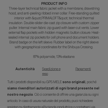
PRODUCT INFO
Three-layer technical fabric jacket with a membrane, drawstring
hood, and anti-peeling ribbed inner collar. Free-standing quilted
interior with &quot;PRIMALOFT&quot; technical thermal
insulation. Double-slider die-cast zip closure with custom zipper
puller. Internal main fabric zip guard with laser-cut vents. Lower
external flap pockets with hidden magnetic button closure. Heat-
sealed internal zip pockets for cell phone and document holders.
Brand badge on the left sleeve. Rubber label on the right sleeve
with geographical coordinates for the Shibuya Crossing.
87% polyamide, 13% elastane.
Autenticità
Spedizione e
Pagamenti
reso
Tutti i prodotti disponibili su GPS MELE
sono originali
, poiché
siamo rivenditori autorizzati di ogni brand presente nel
nostro negozio
. Ciò ci consente di offrire una garanzia su ogni
articolo. In caso di usura naturale del prodotto, puoi richiedere
assistenza direttamente all'azienda produttrice o contattarci via