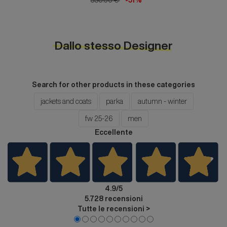
530.00 €
-51%
Dallo stesso Designer
Search for other products in these categories
jackets and coats
parka
autumn - winter
fw 25-26
men
Eccellente
4.9
/5
5.728
recensioni
Tutte le recensioni >