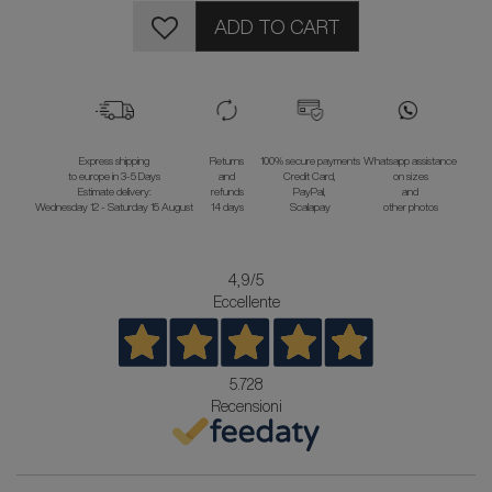
ADD TO CART
Express shipping
Returns
100% secure payments
Whatsapp assistance
to europe in 3-5 Days
and
Credit Card,
on sizes
Estimate delivery:
refunds
PayPal,
and
Wednesday 12 - Saturday 15 August
14 days
Scalapay
other photos
4,9
/5
Eccellente
5.728
Recensioni