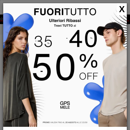
GPS
X
MELE
0% OFF
EXPRESS SHIPPING IN 2-4 DAYS TO ALL EUROPE
PEOPLE OF SHIBUYA - PARKA MITAKE PM981
- MITAKE PM981
PEOPLE OF SHIBUYA
PARKA MITAKE PM981