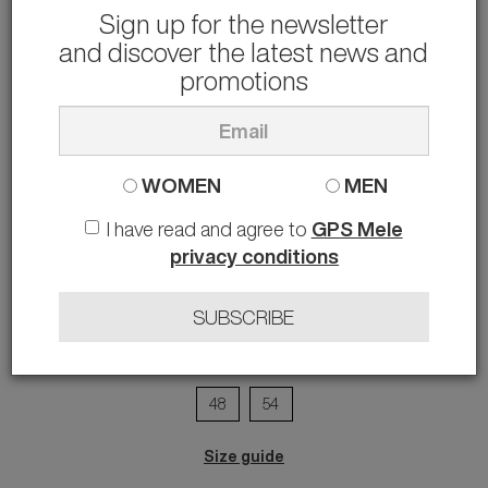
Sign up for the newsletter
-16%
599.00 €
506.00 €
and discover the latest news and
🔥 Clearance Sale – Further Reductions
promotions
Everything at 35%, 40% and 50% OFF
⌛ What are you waiting for...
The discount code will end in:
01 weeks 04 days 02 hours 26 minutes 11 seconds
WOMEN
MEN
I have read and agree to
GPS Mele
privacy conditions
SUBSCRIBE
BLU
48
54
Size guide