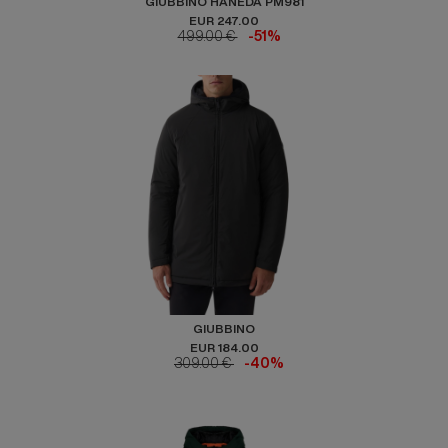
GIUBBINO HANEDA PM981
EUR 247.00
499.00 €
-51%
GIUBBINO
EUR 184.00
309.00 €
-40%