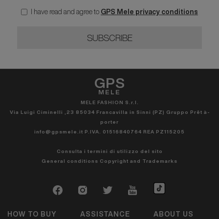
I have read and agree to
GPS Mele privacy conditions
SUBSCRIBE
GPS
MELE
MELE FASHION S.r.l.
Via Luigi Ciminelli ,23 85034 Francavilla in Sinni (PZ) Gruppo Prêt à-
porter
info@gpsmele.it P.IVA. 01516840764 REA PZ115205
Consulta i termini di utilizzo del sito
General conditions
Copyright and Trademarks
HOW TO BUY
ASSISTANCE
ABOUT US