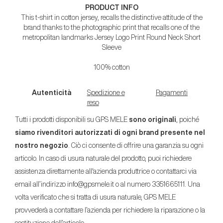
PRODUCT INFO
This t-shirt in cotton jersey, recalls the distinctive attitude of the
brand thanks to the photographic print that recalls one of the
metropolitan landmarks Jersey Logo Print Round Neck Short
Sleeve
100% cotton
Autenticità
Spedizione e
Pagamenti
reso
Tutti i prodotti disponibili su GPS MELE
sono originali
, poiché
siamo rivenditori autorizzati di ogni brand presente nel
nostro negozio
. Ciò ci consente di offrire una garanzia su ogni
articolo. In caso di usura naturale del prodotto, puoi richiedere
assistenza direttamente all'azienda produttrice o contattarci via
email all’indirizzo info@gpsmele.it o al numero 3351665111. Una
volta verificato che si tratta di usura naturale, GPS MELE
provvederà a contattare l’azienda per richiedere la riparazione o la