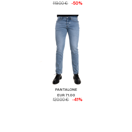
119.00 €
-50%
PANTALONE
EUR 71.00
120.00 €
-41%