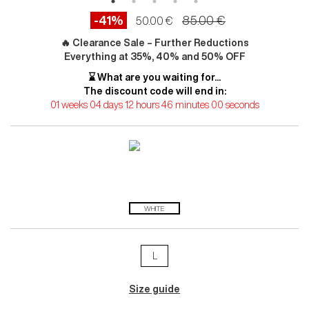
-41%
85.00 €
50.00 €
🔥 Clearance Sale – Further Reductions
Everything at 35%, 40% and 50% OFF
⌛ What are you waiting for...
The discount code will end in:
01 weeks 04 days 12 hours 45 minutes 58 seconds
WHITE
L
Size guide