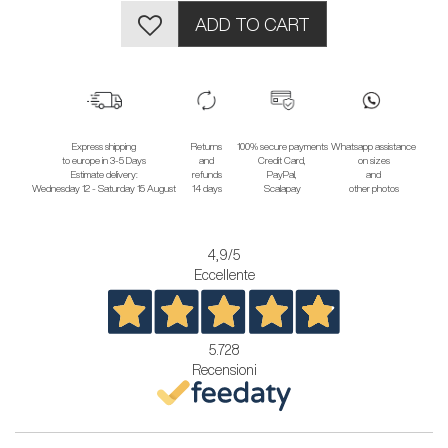
ADD TO CART
Express shipping
Returns
100% secure payments
Whatsapp assistance
to europe in 3-5 Days
and
Credit Card,
on sizes
Estimate delivery:
refunds
PayPal,
and
Wednesday 12 - Saturday 15 August
14 days
Scalapay
other photos
4,9
/5
Eccellente
5.728
Recensioni