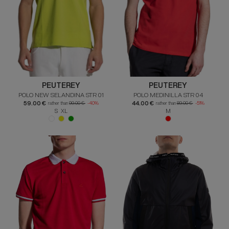
PEUTEREY
PEUTEREY
POLO NEW SELANDINA STR 01
POLO MEDINILLA STR 04
59.00 €
44.00 €
rather than
99.00 €
-40%
rather than
89.00 €
-51%
S XL
M