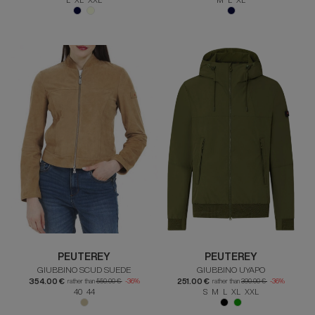
PEUTEREY
PEUTEREY
GIUBBINO SCUD SUEDE
GIUBBINO UYAPO
354.00 €
251.00 €
rather than
550.00 €
-36%
rather than
390.00 €
-36%
40 44
S M L XL XXL