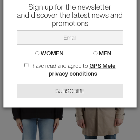
Sign up for the newsletter
and discover the latest news and
PEUTEREY
PEUTEREY
T-SHIRT ZOLE 02
POLO MEZZOLA 02
promotions
64.00 €
80.00 €
rather than
100.00 €
-36%
rather than
125.00 €
-36%
S M L XL XXL
S M L XL XXL
WOMEN
MEN
I have read and agree to
GPS Mele
privacy conditions
SUBSCRIBE