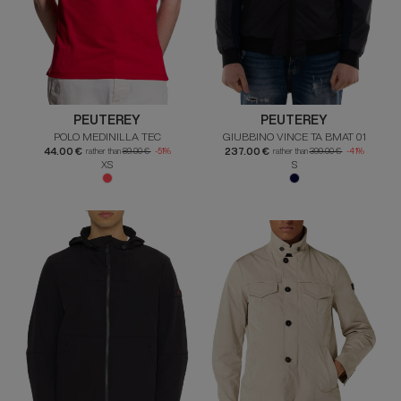
PEUTEREY
PEUTEREY
POLO MEDINILLA TEC
GIUBBINO VINCE TA BMAT 01
44.00 €
237.00 €
rather than
89.00 €
-51%
rather than
399.00 €
-41%
XS
S