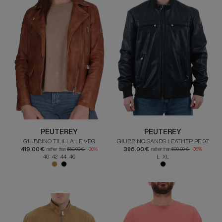
PEUTEREY
PEUTEREY
GIUBBINO TILILLA LE VEG
GIUBBINO SANDS LEATHER PE 07
419.00 €
386.00 €
rather than
650.00 €
-36%
rather than
600.00 €
-36%
40 42 44 46
L XL