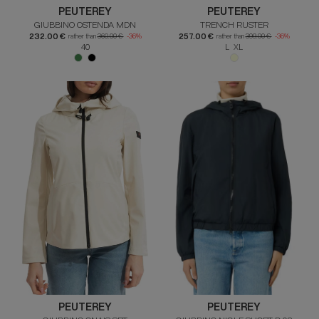
PEUTEREY
PEUTEREY
GIUBBINO OSTENDA MDN
TRENCH RUSTER
232.00 €
257.00 €
rather than
360.00 €
-36%
rather than
399.00 €
-36%
40
L XL
PEUTEREY
PEUTEREY