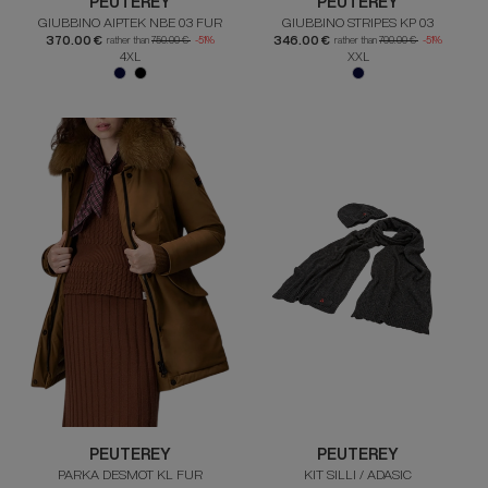
PEUTEREY
PEUTEREY
GIUBBINO AIPTEK NBE 03 FUR
GIUBBINO STRIPES KP 03
370.00 €
346.00 €
rather than
750.00 €
-51%
rather than
700.00 €
-51%
4XL
XXL
PEUTEREY
PEUTEREY
PARKA DESMOT KL FUR
KIT SILLI / ADASIC