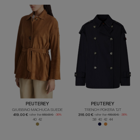
PEUTEREY
PEUTEREY
GIUBBINO MACHUCA SUEDE
TRENCH POKERA TJT
419.00 €
316.00 €
rather than
650.00 €
-36%
rather than
490.00 €
-36%
40 42
38 40 42 44