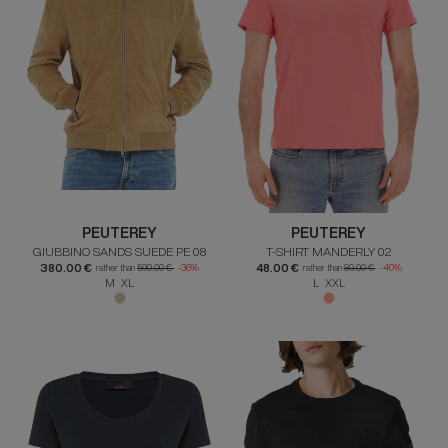
PEUTEREY
PEUTEREY
GIUBBINO SANDS SUEDE PE 08
T-SHIRT MANDERLY 02
380.00 €
48.00 €
rather than
590.00 €
-36%
rather than
80.00 €
-40%
M XL
L XXL