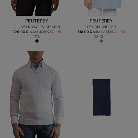
PEUTEREY
PEUTEREY
GIUBBINO SVALBARD MDN
TRENCH KNUDE TJ
226.00 €
318.00 €
rather than
380.00 €
-41%
rather than
530.00 €
-40%
XXL
40 42 44