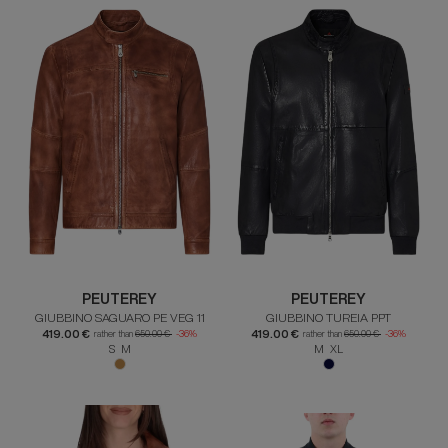
PEUTEREY
PEUTEREY
GIUBBINO SAGUARO PE VEG 11
GIUBBINO TUREIA PPT
419.00 €
419.00 €
rather than
650.00 €
-36%
rather than
650.00 €
-36%
S M
M XL