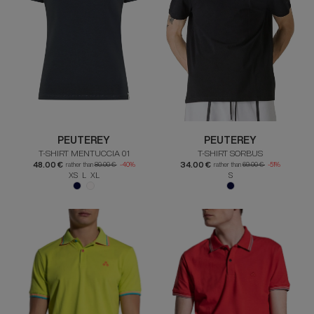
PEUTEREY
PEUTEREY
T-SHIRT MENTUCCIA 01
T-SHIRT SORBUS
48.00 €
34.00 €
rather than
80.00 €
-40%
rather than
69.00 €
-51%
XS L XL
S