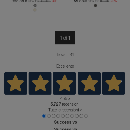
726.00 €
59.00 €
rather than
860.00 €
-16%
rather than
119.00 €
-50%
48
1 di 1
Trovati: 34
Eccellente
4.9
/5
5.727
recensioni
Tutte le recensioni >
Successivo
Successivo