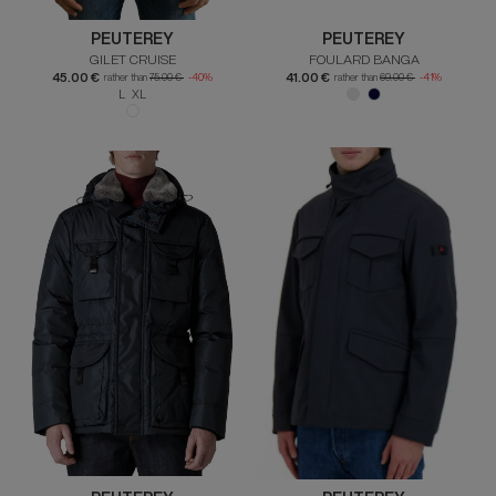
PEUTEREY
PEUTEREY
GILET CRUISE
FOULARD BANGA
45.00 €
41.00 €
rather than
75.00 €
-40%
rather than
69.00 €
-41%
L XL