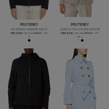
PEUTEREY
PEUTEREY
GIUBBINO LEMBATA MD 01
GIACCA HOLLYWOOD BZG 06
189.00 €
285.00 €
rather than
319.00 €
-41%
rather than
480.00 €
-41%
S
M L