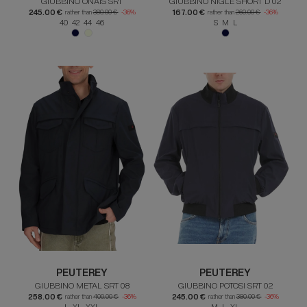
GIUBBINO ONAIS SRT
GIUBBINO NIGLE SHORT D 02
245.00 €
167.00 €
rather than
380.00 €
-36%
rather than
260.00 €
-36%
40 42 44 46
S M L
PEUTEREY
PEUTEREY
GIUBBINO METAL SRT 08
GIUBBINO POTOSI SRT 02
258.00 €
245.00 €
rather than
400.00 €
-36%
rather than
380.00 €
-36%
L XL XXL
M L XL