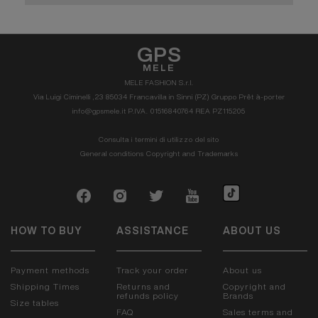
GPS
MELE
MELE FASHION S.r.l.
Via Luigi Ciminelli ,23 85034 Francavilla in Sinni (PZ) Gruppo Prêt à-porter
info@gpsmele.it P.IVA. 01516840764 REA PZ115205
Consulta i termini di utilizzo del sito
General conditions
Copyright and Trademarks
HOW TO BUY
ASSISTANCE
ABOUT US
Payment methods
Track your order
About us
Shipping Times
Returns and
Copyright and
refunds policy
Brands
Size tables
FAQ
Sales terms and